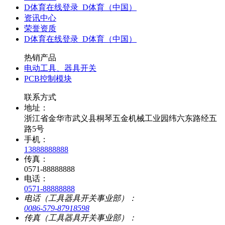
D体育在线登录_D体育（中国）
资讯中心
荣誉资质
D体育在线登录_D体育（中国）
热销产品
电动工具、器具开关
PCB控制模块
联系方式
地址：
浙江省金华市武义县桐琴五金机械工业园纬六东路经五
路5号
手机：
13888888888
传真：
0571-88888888
电话：
0571-88888888
电话（工具器具开关事业部）：
0086-579-87918598
传真（工具器具开关事业部）：