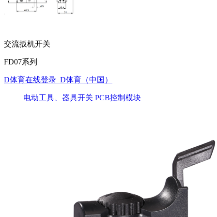
交流扳机开关
FD07系列
D体育在线登录_D体育（中国）
电动工具、器具开关
PCB控制模块