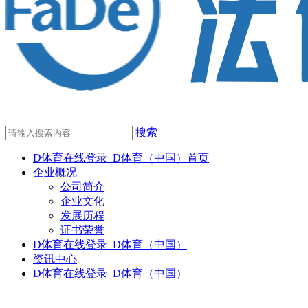
搜索
D体育在线登录_D体育（中国）首页
企业概况
公司简介
企业文化
发展历程
证书荣誉
D体育在线登录_D体育（中国）
资讯中心
D体育在线登录_D体育（中国）