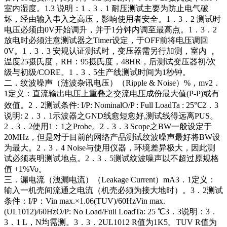
室内湿度。1.3 说明：1．3．1 耐压测试主要为防止电气破
坏，经由输入串入之高压，影响使用者安全。1．3．2 测试时
电压必须由0V开始调升，并于1分钟内调至最高点。1．3．2
放电时必须注意测试器之Timer设定，于OFF前将电压调回
0V。1．3．3 安规认证测试时，变压器需另行加测，室内 ，
温度25摄氏度，RH：95摄氏度，48HR，后测试变压器初/次
级与初级/CORE。1．3．5生产线测试时间为1秒钟。
二．纹波噪声（涟波杂讯电压）（Ripple & Noise）%，mv2．
1定义：直流输出电压上重叠之交流电压成份最大值(P-P)或有
效值。2．2测试条件: I/P: NominalO/P : Full LoadTa : 25℃2．3
说明: 2．3．1示波器之GND线愈短愈好,测试线得远离PUS。
2．3．2使用1：1之Probe。2．3．3 Scope之BW一般设定于
20MHz，但是对于目前的网络产品测试纹波噪声最好将BW设
为最大。2．3．4 Noise与使用仪器，环境差异极大，因此测
试必须表明测试地点。2．3．5测试纹波噪声以不超过原规格
值 +1%Vo。
三．漏电流（洩漏电流）（Leakage Current）mA3．1定义：
输入一机壳间流通之电流（机壳必须为接大地时）。3．2测试
条件：I/P：Vin max.×1.06(TUV)/60HzVin max.
(UL1012)/60HzO/P: No Load/Full LoadTa: 25 ℃3．3说明：3．
3．1 L，N均需测。3．3．2UL1012 R值为1K5。TUV R值为