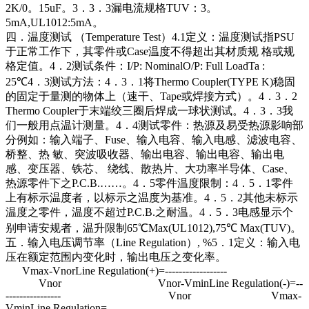
2K/0。15uF。3．3．3漏电流规格TUV：3。
5mA,UL1012:5mA。
四．温度测试 （Temperature Test）4.1定义：温度测试指PSU
于正常工作下，其零件或Case温度不得超出其材质规 格或规
格定值。4．2测试条件：I/P: NominalO/P: Full LoadTa :
25℃4．3测试方法：4．3．1将Thermo Coupler(TYPE K)稳固
的固定于量测的物体上（速干、Tape或焊接方式）。4．3．2
Thermo Coupler于末端绞三圈后焊成一球状测试。4．3．3我
们一般用点温计测量。4．4测试零件：热源及易受热源影响部
分例如：输入端子、Fuse、输入电容、输入电感、滤波电容、
桥整、热 敏、突波吸收器、输出电容、输出电容、输出电
感、变压器、铁芯、 绕线、散热片、大功率半导体、Case、
热源零件下之P.C.B.……。4．5零件温度限制：4．5．1零件
上有标示温度者，以标示之温度为基准。4．5．2其他未标示
温度之零件，温度不超过P.C.B.之耐温。4．5．3电感显示个
别申请安规者，温升限制65℃Max(UL1012),75℃ Max(TUV)。
五．输入电压调节率（Line Regulation）, %5．1定义：输入电
压在额定范围内变化时，输出电压之变化率。
Vmax-VnorLine Regulation(+)=------------------
Vnor Vnor-VminLine Regulation(-)=--
---------------- Vnor Vmax-
VminLine Regulation=----------------