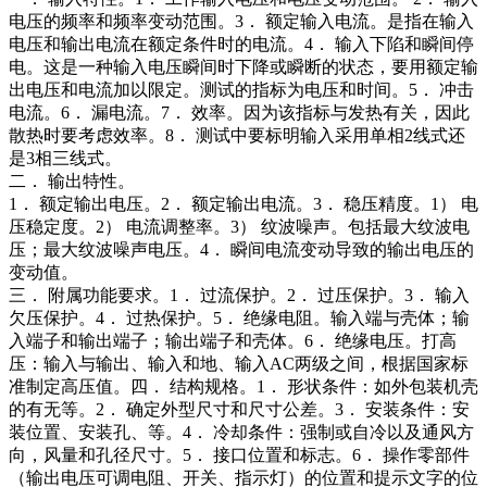
电压的频率和频率变动范围。3． 额定输入电流。是指在输入
电压和输出电流在额定条件时的电流。4． 输入下陷和瞬间停
电。这是一种输入电压瞬间时下降或瞬断的状态，要用额定输
出电压和电流加以限定。测试的指标为电压和时间。5． 冲击
电流。6． 漏电流。7． 效率。因为该指标与发热有关，因此
散热时要考虑效率。8． 测试中要标明输入采用单相2线式还
是3相三线式。
二． 输出特性。
1． 额定输出电压。2． 额定输出电流。3． 稳压精度。1） 电
压稳定度。2） 电流调整率。3） 纹波噪声。包括最大纹波电
压；最大纹波噪声电压。4． 瞬间电流变动导致的输出电压的
变动值。
三． 附属功能要求。1． 过流保护。2． 过压保护。3． 输入
欠压保护。4． 过热保护。5． 绝缘电阻。输入端与壳体；输
入端子和输出端子；输出端子和壳体。6． 绝缘电压。打高
压：输入与输出、输入和地、输入AC两级之间，根据国家标
准制定高压值。四． 结构规格。1． 形状条件：如外包装机壳
的有无等。2． 确定外型尺寸和尺寸公差。3． 安装条件：安
装位置、安装孔、等。4． 冷却条件：强制或自冷以及通风方
向，风量和孔径尺寸。5． 接口位置和标志。6． 操作零部件
（输出电压可调电阻、开关、指示灯）的位置和提示文字的位